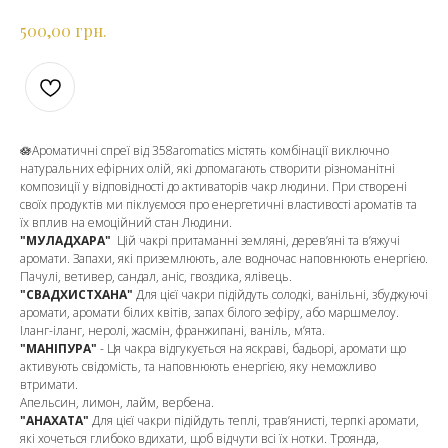
грн.
500,00
🪷Ароматичні спреї від 358aromatics містять комбінації виключно
натуральних ефірних олій, які допомагають створити різноманітні
композиції у відповідності до активаторів чакр людини. При створені
своїх продуктів ми піклуємося про енергетичні властивості ароматів та
їх вплив на емоційний стан Людини.
"МУЛАДХАРА"
Цій чакрі притаманні земляні, дерев’яні та в’яжучі
аромати. Запахи, які приземлюють, але водночас наповнюють енергією.
Пачулі, ветивер, сандал, аніс, гвоздика, ялівець.
"СВАДХИСТХАНА"
Для цієї чакри підійдуть солодкі, ванільні, збуджуючі
аромати, аромати білих квітів, запах білого зефіру, або маршмелоу.
Іланг-іланг, неролі, жасмін, франжипані, ваніль, м’ята.
"МАНІПУРА"
- Ця чакра відгукується на яскраві, бадьорі, аромати що
активують свідомість, та наповнюють енергією, яку неможливо
втримати.
Апельсин, лимон, лайм, вербена.
"АНАХАТА"
Для цієї чакри підійдуть теплі, трав’янисті, терпкі аромати,
які хочеться глибоко вдихати, щоб відчути всі їх нотки. Троянда,