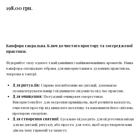
грн.
198,00
КУПИТИ
Камфора сакральна. Ключ до чистого простору та зосередженої
практики.
Відкрийте силу одного з найдавніших і найшанованіших ароматів. Наша
камфора спеціально обрана для використання в духовних практиках,
зокрема в тантрі.
Для ритуалів:
Сприяє поглибленню медитації, допомагає
сконцентрувати намір і підвищити свідомість під час практик.
Для очищення:
Потужний очищувач енергетики.
Використовуйте для окурення приміщень, щоб розвіяти важкість,
очистити простір від минулого негативу та наповнити його світлою,
прозорою енергією.
Для створення святині:
Ідеально підходить для підготовки місця
для медитації, ритуалу або просто для того, щоб перетворити ваш
дім на зону гармонії та захисту.