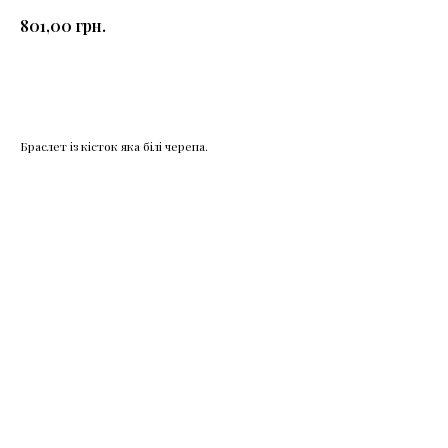
грн.
801,00
КУПИТИ
Браслет із кісток яка білі черепа.