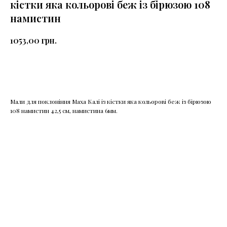
кістки яка кольорові беж із бірюзою 108
намистин
грн.
1053,00
КУПИТИ
Мали для поклоніння Маха Калі із кістки яка кольорові беж із бірюзою
108 намистин 42,5 см, намистина 6мм.