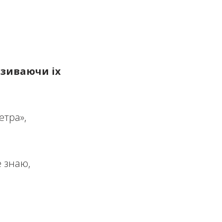
азиваючи іх
етра»,
е знаю,