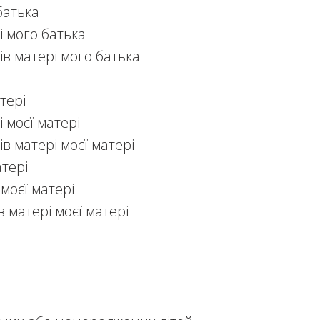
батька
і мого батька
ів матері мого батька
тері
 моєї матері
в матері моєї матері
атері
 моєї матері
в матері моєї матері