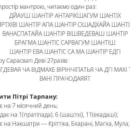
ростір мантрою, читаємо один раз:
ДЙАУШ ШАНТІР АНТАРІКШАГУМ ШАНТІХ
ПРТХІВІ ШАНТІР АПА ШАНТІР ОШАДХАЙА ШАНТІ
ВАНАСПАТАЙА ШАНТІР ВІШВЕДЕВАШ ШАНТІР
БРАГМА ШАНТІС САРВАГУМ ШАНТІШ
ШАНТІР ЕВА ШАНТІС СА МА ШАНТІР ЕДГІ
у Сарасваті Деві 27разів:
ГДЕВАЯ ЧА ВІДМАХЕ ВІРІНЧІПАТЬЯ ЧА ДГІ МАХІ
ВАНІ ПРАЧОДАЯЯТ
ти Пітрі Тарпану:
є на 7 місячний день;
ає на 1(пратіпада), 6 (шаштхі), 11(екадаші);
є на Накшатри — Кріттіка, Бхарані, Магха, Мула;