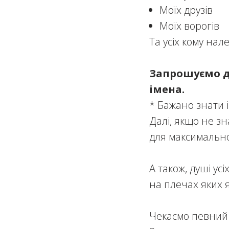
Моїх друзів
Моїх ворогів
Та усіх кому нал
Запрошуємо д
імена.
* Бажано знати і
Далі, якщо не зн
для максимально
А також, душі усі
на плечах яких 
Чекаємо певний 