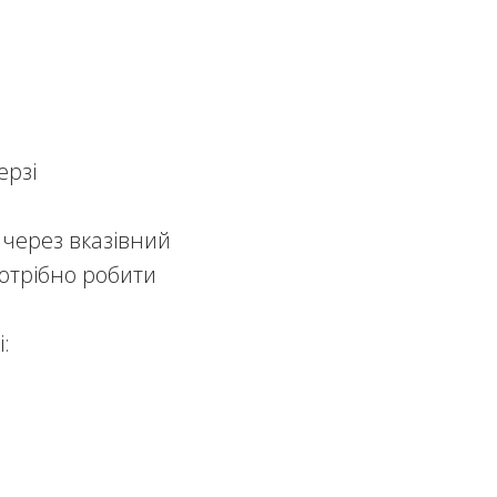
ерзі
 через вказівний
потрібно робити
: