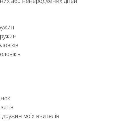
них або ненероджених дітей
дружин
дружин
оловіків
оловіків
анок
 зятів
і дружин моїх вчителів