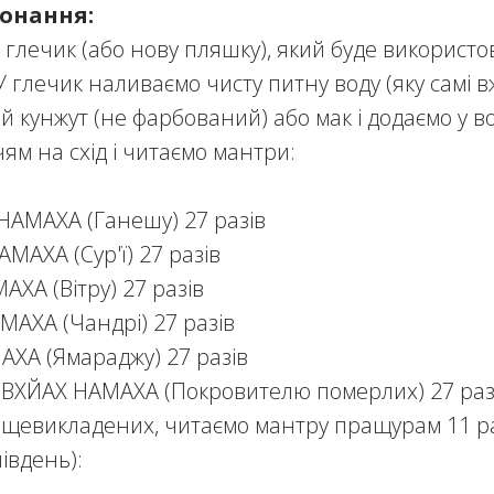
онання:
 глечик
(або нову пляшку
), який буде використо
У глечик наливаємо чисту питну воду (яку самі в
 кунжут (не фарбований) або мак і додаємо у во
ям на схід і читаємо мантри:
НАМАХА (Ганешу) 27 разів
МАХА (Сур'ї) 27 разів
ХА (Вітру) 27 разів
АХА (Чандрі) 27 разів
ХА (Ямараджу) 27 разів
ВХЙАХ НАМАХА (Покровителю померлих) 27 раз
вищевикладених, читаємо мантру пращурам 11 ра
івдень):