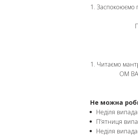
Заспокоюємо п
Читаємо мантр
ОМ ВА
Не можна роби
Неділя випада
П’ятниця випад
Неділя випада