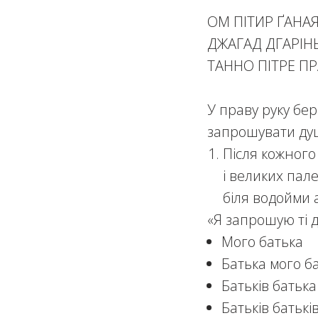
ОМ ПІТИР ҐАНАЯ
ДЖАГАД ДГАРІНЬ
ТАННО ПІТРЕ П
У праву руку бер
запрошувати душ
Після кожного
і великих пал
біля водойми 
«Я запрошую ті д
Мого батька
Батька мого б
Батьків батька
Батьків батькі