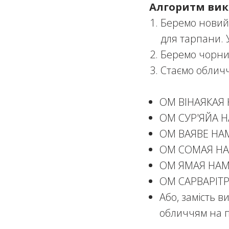
Алгоритм вик
Беремо новий
для тарпани. 
Беремо чорний
Стаємо обличч
ОМ ВІНАЯКАЯ 
ОМ СУР'ЯЙА НА
ОМ ВАЯВЕ НАМА
ОМ СОМАЯ НАМ
ОМ ЯМАЯ НАМА
ОМ САРВАРІТР
Або, замість 
обличчям на п