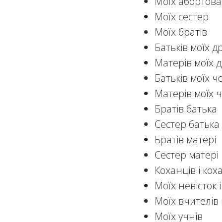
Моїх абортова
Моїх сестер
Моїх братів
Батьків моїх 
Матерів моїх 
Батьків моїх ч
Матерів моїх ч
Братів батька
Сестер батька
Братів матері
Сестер матері
Коханців і кох
Моїх невісток і
Моїх вчителів 
Моїх учнів