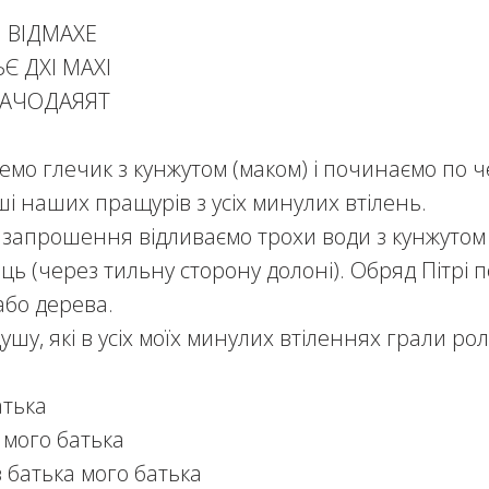
 ВІДМАХЕ
Є ДХІ МАХІ
РАЧОДАЯЯТ
емо глечик з кунжутом (маком) і починаємо по ч
і наших пращурів з усіх минулих втілень.
 запрошення відливаємо трохи води з кунжутом
ець (через тильну сторону долоні).
Обряд Пітрі 
або дерева.
ушу, які в усіх моїх минулих втіленнях грали ролі
атька
 мого батька
в батька мого батька