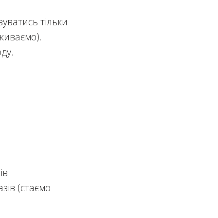
вуватись тільки
живаємо).
ду.
ів
зів (стаємо