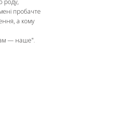
о роду,
 мені пробачте
ення, а кому
нам — наше".