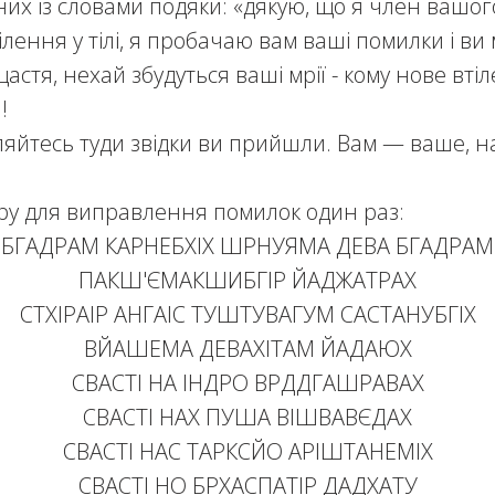
них із словами подяки: «дякую, що я член вашог
ілення у тілі, я пробачаю вам ваші помилки і ви
астя, нехай збудуться ваші мрії - кому нове втіл
!
ляйтесь туди звідки ви прийшли. Вам — ваше, 
ру для виправлення помилок один раз:
БГАДРАМ КАРНЕБХІХ ШРНУЯМА ДЕВА БГАДРАМ
ПАКШ'ЄМАКШИБГІР ЙАДЖАТРАХ
СТХІРАІР АНГАІС ТУШТУВАГУМ САСТАНУБГІХ
ВЙАШЕМА ДЕВАХІТАМ ЙАДАЮХ
СВАСТІ НА ІНДРО ВРДДГАШРАВАХ
СВАСТІ НАХ ПУША ВІШВАВЄДАХ
СВАСТІ НАС ТАРКСЙО АРІШТАНЕМІХ
СВАСТІ НО БРХАСПАТІР ДАДХАТУ