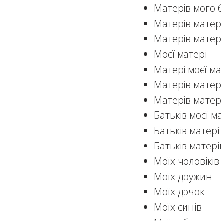
Матерів мого 
Матерів матер
Матерів матер
Моєї матері
Матері моєї ма
Матерів матері
Матерів матері
Батьків моєї м
Батьків матері
Батьків матері
Моїх чоловіків
Моїх дружин
Моїх дочок
Моїх синів