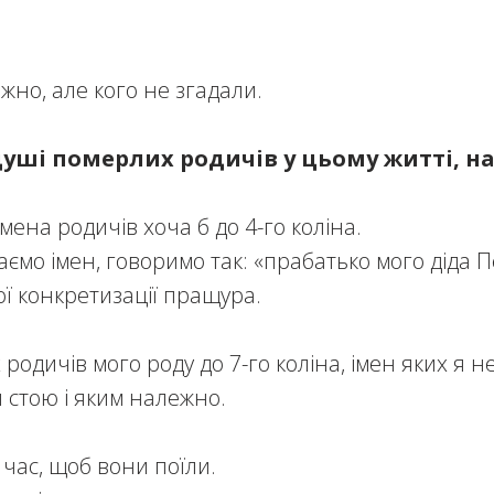
ежно, але кого не згадали.
уші померлих родичів у цьому житті, н
мена родичів хоча б до 4-го коліна.
аємо імен, говоримо так: «прабатько мого діда П
ї конкретизації пращура.
х родичів мого роду до 7-го коліна, імен яких я н
я стою і яким належно.
час, щоб вони поїли.