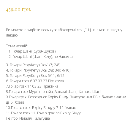
грн.
459,00
Ви можете придбати весь курс або окремі лекції. Ціна вказана за одну
лекцію.
Теми лекцій:
Гочар Шані (Сур‘я-Шукра)
Гочар Шані (Шані-Кету), по Навамші
3. Гочари Раху/Кету (Вісь1/7; 2/8)
4. Гочари Раху/Кету (Вісь 2/8; 3/9; 4/10)
5. Гочари Раху/Кету (Вісь 5/11; 6/12
6. Гочара грах 6 07.03.23 Практика
7.Гочар грах 14.03.23 Практика
8.Гочара грах Мурті нірнайа, Аштамі Шані, Кантака Шані
9.Гочар грах. Розрахунок Бхрігу Бінду. Знаходження ББ в бхавах з лагни
да 6 ї бхава
10.Гочара грах. Бхрігу Бінду у 7-12 бхавах
11.Гочара грах 11. Гочар грах по Бхрігу Бінду
Лектор: Наталія Пальгуєва