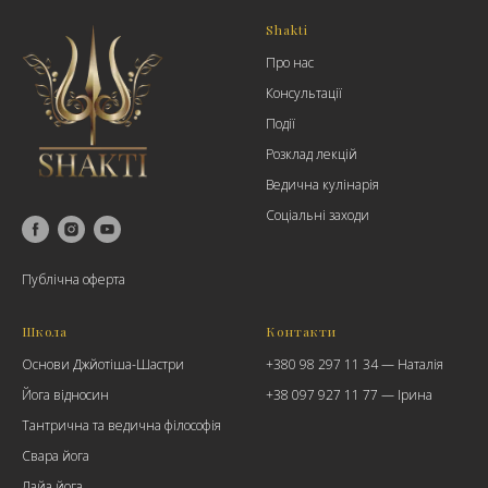
Shakti
Про нас
Консультації
Події
Розклад лекцій
Ведична кулінарія
Соціальні заходи
Публічна оферта
Школа
Контакти
Основи Джйотіша-Шастри
+380 98 297 11 34 — Наталія
Йога відносин
+38 097 927 11 77
— Ірина
Тантрична та ведична філософія
Свара йога
Лайа йога