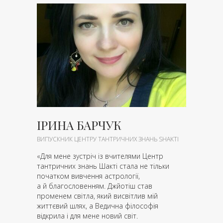
ІРИНА БАРЧУК
ВИПУСКНИК ЦЕНТРУ ТАНТРИЧНИХ ЗНАНЬ SHAKTI
«Для мене зустріч із вчителями Центр
тантричних знань Шакті стала не тільки
початком вивчення астрології,
а й благословенням. Джйотіш став
променем світла, який висвітлив мій
життєвий шлях, а Ведична філософія
відкрила і для мене новий світ.