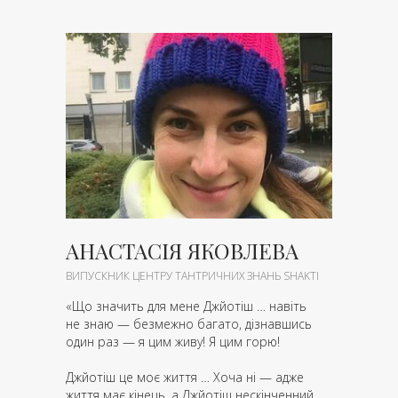
АНАСТАСІЯ ЯКОВЛЕВА
ВИПУСКНИК ЦЕНТРУ ТАНТРИЧНИХ ЗНАНЬ SHAKTI
«Що значить для мене Джйотіш … навіть
не знаю — безмежно багато, дізнавшись
один раз — я цим живу! Я цим горю!
Джйотіш це моє життя … Хоча ні — адже
життя має кінець, а Джйотіш нескінченний.