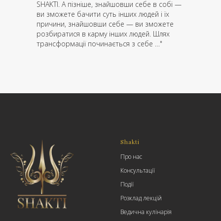
SHAKTI. А пізніше, знайшовши себе в собі —
ви зможете бачити суть інших людей і їх
причини, знайшовши себе — ви зможете
розбиратися в карму інших людей. Шлях
трансформації починається з себе …"
Shakti
Про нас
Консультації
Події
Розклад лекцій
Ведична кулінарія