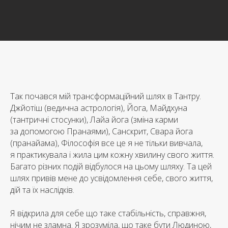
Так почався мій трансформаційний шлях в Тантру.
Джйотіш (ведична астрологія), Йога, Майдхуна
(тантричні стосунки), Лайа йога (зміна карми
за допомогою Пранаями), Санскрит, Свара йога
(пранайама), Філософія все це я не тільки вивчала,
я практикувала і жила цим кожну хвилину свого життя.
Багато різних подій відбулося на цьому шляху. Та цей
шлях привів мене до усвідомлення себе, свого життя,
дій та їх наслідків.
Я відкрила для себе що таке стабільність, справжня,
нічим не зламна. Я зрозуміла, що таке бути Людиною,