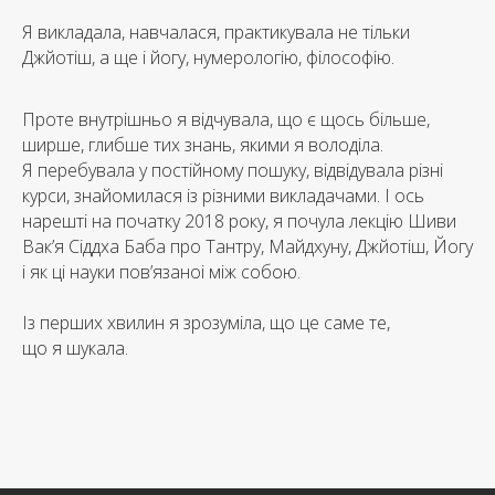
Я викладала, навчалася, практикувала не тільки
Джйотіш, а ще і йогу, нумерологію, філософію.
Проте внутрішньо я відчувала, що є щось більше,
ширше, глибше тих знань, якими я володіла.
Я перебувала у постійному пошуку, відвідувала різні
курси, знайомилася із різними викладачами. І ось
нарешті на початку 2018 року, я почула лекцію Шиви
Вак’я Сіддха Баба про Тантру, Майдхуну, Джйотіш, Йогу
і як ці науки пов’язаноі між собою.
Із перших хвилин я зрозуміла, що це саме те,
що я шукала.