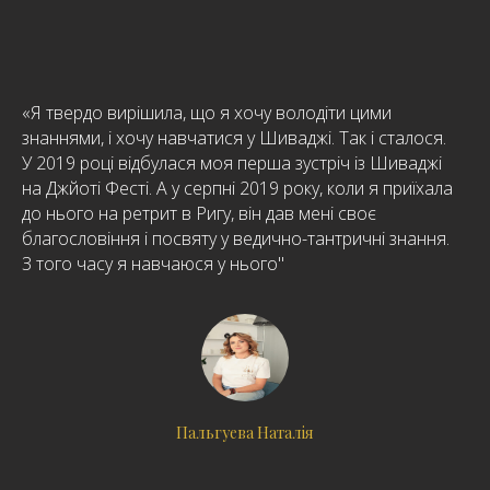
«Я твердо вирішила, що я хочу володіти цими
знаннями, і хочу навчатися у Шиваджі. Так і сталося.
У 2019 році відбулася моя перша зустріч із Шиваджі
на Джйоті Фесті. А у серпні 2019 року, коли я приїхала
до нього на ретрит в Ригу, він дав мені своє
благословіння і посвяту у ведично-тантричні знання.
З того часу я навчаюся у нього"
Пальгуева Наталія