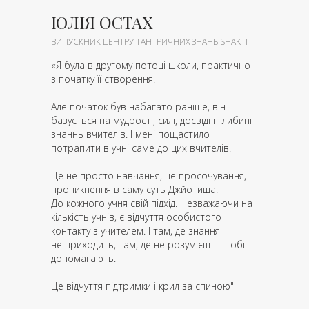
ЮЛІЯ ОСТАХ
ВИПУСКНИК ЦЕНТРУ ТАНТРИЧНИХ ЗНАНЬ SHAKTI
«Я була в другому потоці школи, практично
з початку її створення.
Але початок був набагато раніше, він
базується на мудрості, силі, досвіді і глибині
знаннь вчителів. І мені пощастило
потрапити в учні саме до цих вчителів.
Це не просто навчання, це просочування,
проникнення в саму суть Джйотиша.
До кожного учня свій підхід. Незважаючи на
кількість учнів, є відчуття особистого
контакту з учителем. І там, де знання
не приходить, там, де не розумієш — тобі
допомагають.
Це відчуття підтримки і крил за спиною"