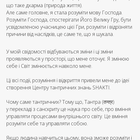
що таке дхарма (природа життя).
Але саме головне, я стала розуміти мову Господа.
Розуміти Господа, спостерігати Його Велику Гру, бути
усвідомленою учасницею цієї Гри, розуміти і відрізняти
причини від наслідків, це саме те, що я шукала.
У моїй свідомості відбуваються зміни і ці зміни
проявляються у просторі, що мене оточує. Я змінюю
себе і Світ змінюється навколо мене.
Ці всі події, розуміння і відкриття привели мене до ідеї
створення Центру тантричних знань SHAKTI.
Чому саме тантричних? Тому що, Тантра (तन्त्र)
у перекладі з санскриту це наука про себе, про вміння
управляти процесами внутрішнього світу. Це вміння
розуміти себе та управляти собою.
Якщо людина навчиться цьому, вона зможе розуміти і