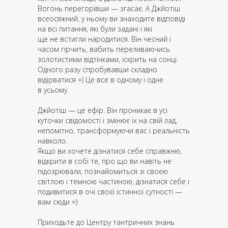
Вогонь перегорівши — згасає. А Джйотіш
всеосяжний, у ньому ви знаходите відповіді
на всі питання, які були задані і які
ще не встигли народитися. Він чесний і
часом гірчить, вабить переливаючись
золотистими відтінками, іскрить на сонці.
Одного разу спробувавши складно
відірватися =) Це все в одному і одне
в усьому.
Джйотіш — це ефір. Він проникає в усі
куточки свідомості і змінює їх на свій лад,
непомітно, трансформуючи вас і реальність
навколо.
Якщо ви хочете дізнатися себе справжню,
відкрити в собі те, про що ви навіть не
підозрювали, познайомиться зі своєю
світлою і темною частиною, дізнатися себе і
подивитися в очі своєї істинної сутності —
вам сюди =)
Приходьте до Центру тантричних знань