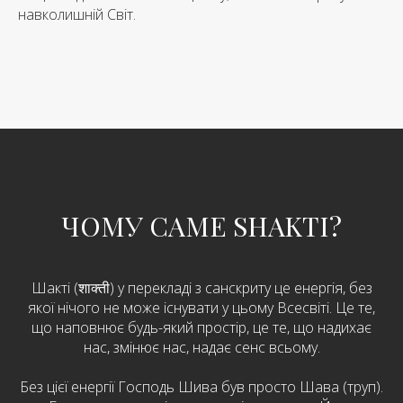
навколишній Світ.
ЧОМУ САМЕ SHAKTI?
Шакті (शाक्ती) у перекладі з санскриту це енергія, без
якої нічого не може існувати у цьому Всесвіті. Це те,
що наповнює будь-який простір, це те, що надихає
нас, змінює нас, надає сенс всьому.
Без цієї енергії Господь Шива був просто Шава (труп).