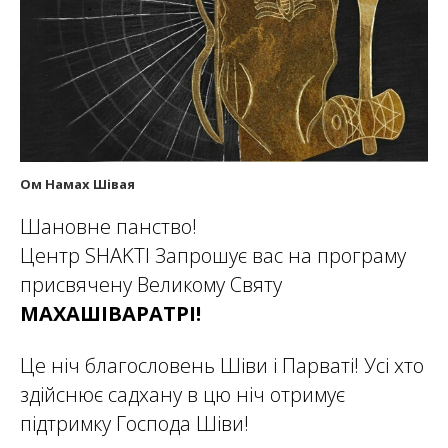
Ом Намах Шівая
Шановне панство!
Центр SHAKTI Запрошує вас на програму
присвячену Великому Святу
МАХАШІВАРАТРІ!
Це ніч благословень Шіви і Парваті! Усі хто
здійснює садхану в цю ніч отримує
підтримку Господа Шіви!