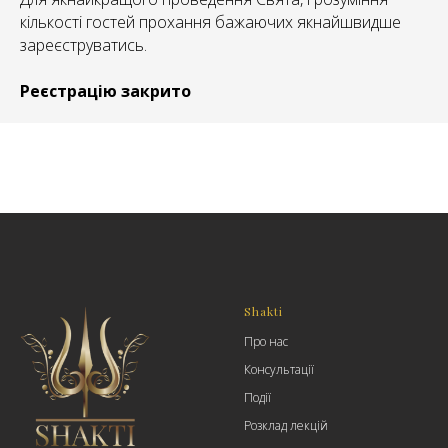
кількості гостей прохання бажаючих якнайшвидше
зареєструватись.
Реєстрацію закрито
Shakti
Про нас
Консультації
Події
Розклад лекцій