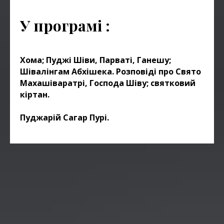
У програмі
:
Хома; Пуджі Шіви, Парваті, Ганешу;
Шівалінгам Абхішека. Розповіді про Свято
Махашіваратрі, Господа Шіву; святковий
кіртан.
Пуджарій Сагар Пурі.