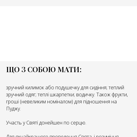
ЩО З СОБОЮ МАТИ:
зручний килимок або подушечку для сидіння; теплий
зручний одяг; теплі шкарпетки; водичку. Також фрукти,
гроші (невеликим номіналом) для підношення на
Пуджу.
Участь у Святі донейшен по серцю.
Для якнайкращого проведення Свята, і розуміння