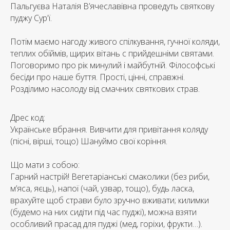
Пальгуєва Наталія В’ячеславівна проведуть святкову
пуджу Сур'ї.
Потім маємо нагоду живого спілкування, гучної коляди,
теплих обіймів, щирих вітань с прийдешніми святами.
Поговоримо про рік минулий і майбутній. Філософські
бесіди про наше буття. Прості, цінні, справжні.
Розділимо насолоду від смачних святкових страв.
Дрес код:
Українське вбрання. Вивчити для привітання коляду
(пісні, вірші, тощо) Шануймо свої коріння.
Що мати з собою:
Гарний настрій! Вегетаріанські смаколики (без риби,
м’яса, яєць), напої (чай, узвар, тощо), будь ласка,
врахуйте щоб страви було зручно вживати; килимки
(будемо на них сидіти під час пуджі), можна взяти
особливий прасад для пуджі (мед, горіхи, фрукти…).