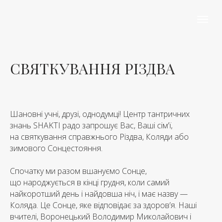
СВЯТКУВАННЯ РІЗДВА
Шановні учні, друзі, однодумці! Центр тантричних
знань SHAKTI радо запрошує Вас, Ваші сім'ї,
на святкування справжнього Різдва, Коляди або
зимового Сонцестояння.
Спочатку ми разом вшануємо Сонце,
що народжується в кінці грудня, коли самий
найкоротший день і найдовша ніч, і має назву —
Коляда. Це Сонце, яке відповідає за здоров’я. Наші
вчителі, Воронецький Володимир Миколайович і