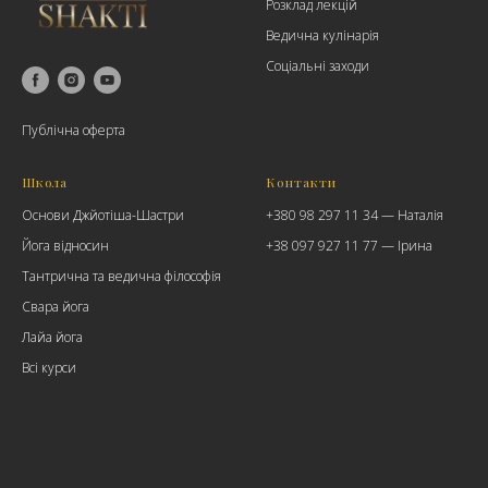
Розклад лекцій
Ведична кулінарія
Соціальні заходи
Публічна оферта
Школа
Контакти
Основи Джйотіша-Шастри
+380 98 297 11 34 — Наталія
Йога відносин
+38 097 927 11 77
— Ірина
Тантрична та ведична філософія
Свара йога
Лайа йога
Всі курси